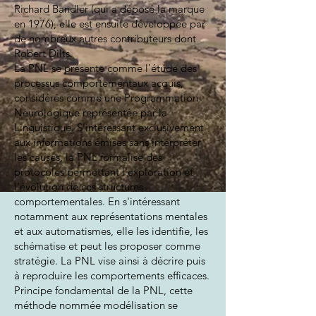
Richard Bandler
(qui a déposé la marque
en 1976), elle est ensuite développée par
de nombreux autres contributeurs dont
Robert Dilts
.
La PNL se présente comme l'étude des
processus comportementaux acquis,
considérés comme une Programmation
Neurologique représentée par la
Linguistique. S'intéressant exclusivement
aux informations émises sans interpréter
les causes, la PNL formalise des
protocoles permettant l'exploration et
l'évolution de ces structures
comportementales. En s'intéressant
notamment aux
représentations mentales
et aux
automatismes
, elle les identifie, les
schématise et peut les proposer comme
stratégie. La PNL vise ainsi à décrire puis
à reproduire les comportements efficaces.
Principe fondamental de la PNL, cette
méthode nommée
modélisation
se