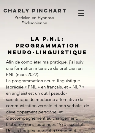
Charly Pinchart
Praticien en Hypnose
Ericksonienne
La P.N.L:
Programmation
Neuro-linguistique
Afin de compléter ma pratique, j'ai suivi
une formation intensive de praticien en
PNL (mars 2022).
La programmation neuro-linguistique
(abrégée « PNL » en français, et « NLP »
en anglais) est un outil pseudo-
scientifique
de
médecine alternative
de
communication verbale
et
non verbale
, de
développement personnel
et
d'
accompagnement
au changement.
Élaborée dans les
années 1970
aux
États-
Unis
, à l'origine par
John Grinder
et