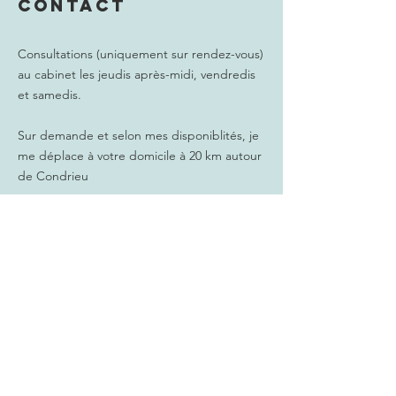
Contact
Consultations (uniquement sur rendez-vous)
au cabinet les jeudis après-midi, vendredis
et samedis.
Sur demande et selon mes disponiblités, je
me déplace à votre domicile à 20 km autour
de Condrieu
Tél :
06 62 44 62 22
contact@pilat-
hypnose.com